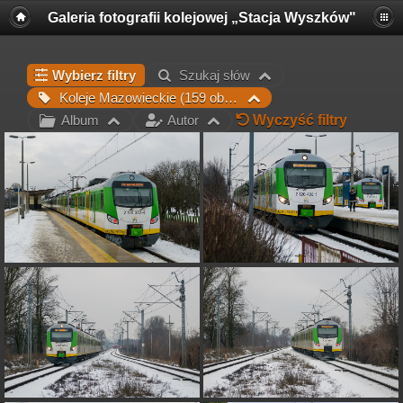
Galeria fotografii kolejowej „Stacja Wyszków"
Wybierz filtry
Szukaj słów
Koleje Mazowieckie (159 obrazów)×
Wyczyść filtry
Album
Autor