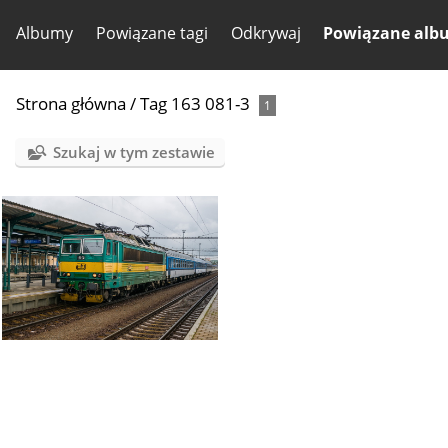
Albumy
Powiązane tagi
Odkrywaj
Powiązane alb
Strona główna
/
Tag
163 081-3
1
Szukaj w tym zestawie
163 081-3