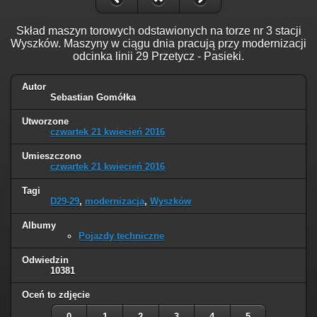
Skład maszyn torowych odstawionych na torze nr 3 stacji
Wyszków. Maszyny w ciągu dnia pracują przy modernizacji
odcinka linii 29 Przetycz - Pasieki.
Autor
Sebastian Gomółka
Utworzone
czwartek 21 kwiecień 2016
Umieszczono
czwartek 21 kwiecień 2016
Tagi
D29-29
,
modernizacja
,
Wyszków
Albumy
Pojazdy techniczne
Odwiedzin
10381
Oceń to zdjęcie
0
1
2
3
4
5