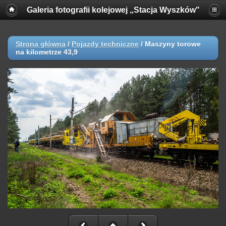
Galeria fotografii kolejowej „Stacja Wyszków"
Strona główna
/
Pojazdy techniczne
/
Maszyny torowe
na kilometrze 43,9