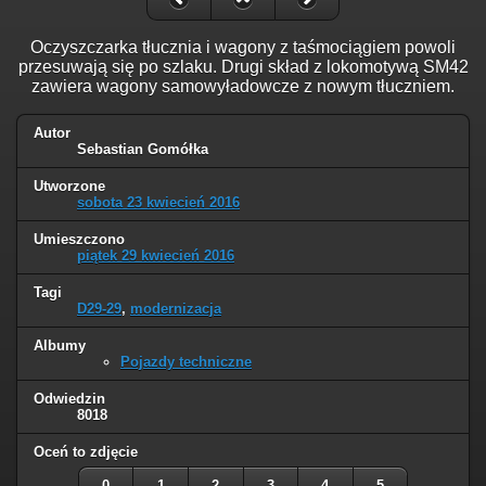
Oczyszczarka tłucznia i wagony z taśmociągiem powoli
przesuwają się po szlaku. Drugi skład z lokomotywą SM42
zawiera wagony samowyładowcze z nowym tłuczniem.
Autor
Sebastian Gomółka
Utworzone
sobota 23 kwiecień 2016
Umieszczono
piątek 29 kwiecień 2016
Tagi
D29-29
,
modernizacja
Albumy
Pojazdy techniczne
Odwiedzin
8018
Oceń to zdjęcie
0
1
2
3
4
5