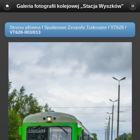
Galeria fotografii kolejowej „Stacja Wyszków"
Strona główna
/
Spalinowe Zespoły Trakcyjne
/
VT628
/
VT628-003/013