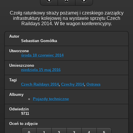
Czołg ratunkowy straży pożarnej i czeskiego zarządcy
infrastruktury kolejowej na wystawie sprzętu Czech
Raildays 2014. W tle wagon konferencyjny.
Autor
Sebastian Gomółka
Utworzone
środa 18 czerwiec 2014
Umieszczono
niedziela 15 maj 2016
Tagi
Czech Raildays 2014
,
Czechy 2014
,
Ostrava
Albumy
Pojazdy techniczne
Odwiedzin
9711
Oceń to zdjęcie
0
1
2
3
4
5