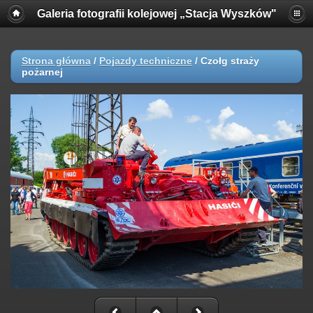
Galeria fotografii kolejowej „Stacja Wyszków"
Strona główna
/
Pojazdy techniczne
/
Czołg straży
pożarnej