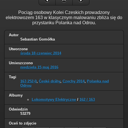
Pociąg osobowy Kolei Czeskich prowadzony
elektrowozem 163 w klasycznym malowaniu zbliża się do
przystanku Polanka nad Odrou.
Autor
Sebastian Gomółka
Utworzone
środa 18 czerwiec 2014
Umieszczono
niedziela 15 maj 2016
Tagi
163 252-0
,
České dráhy
,
Czechy 2014
,
Polanka nad
Odrou
Albumy
Lokomotywy Elektryczne
/
162 / 163
Odwiedzin
53279
Oceń to zdjęcie