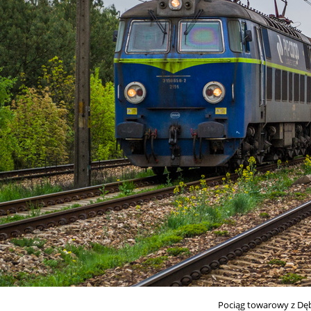
Pociąg towarowy z Dębl