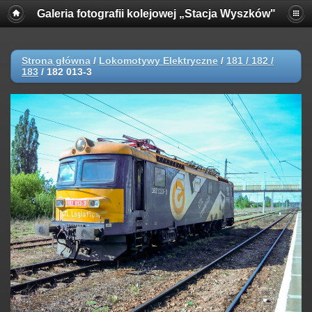
Galeria fotografii kolejowej „Stacja Wyszków"
Strona główna
/
Lokomotywy Elektryczne
/
181 / 182 /
183
/
182 013-3