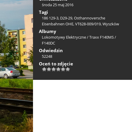
środa 25 maj 2016
Tagi
186 129-3
,
D29-29
,
Osthannoversche
Eisenbahnen OHE
,
VT628-009/019
,
Wyszków
Albumy
Lokomotywy Elektryczne
/
Traxx F140MS /
F140DC
Odwiedzin
52248
Oceń to zdjęcie