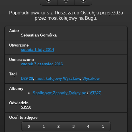
Popołudniowy kurs z Tłuszcza do Ostrołęki przejeżdża
przez most kolejowy na Bugu.
Autor
Sebastian Gomółka
Utworzone
sobota 1 luty 2014
Umieszczono
wtorek 7 czerwiec 2016
Tagi
D29-29
,
most kolejowy Wyszków
,
Wyszków
Albumy
Spalinowe Zespoły Trakcyjne
/
VT627
Odwiedzin
53550
Oceń to zdjęcie
0
1
2
3
4
5