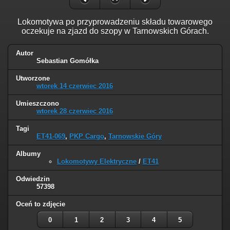
Lokomotywa po przyprowadzeniu składu towarowego
oczekuje na zjazd do szopy w Tarnowskich Górach.
Autor
Sebastian Gomółka
Utworzone
wtorek 14 czerwiec 2016
Umieszczono
wtorek 28 czerwiec 2016
Tagi
ET41-069
,
PKP Cargo
,
Tarnowskie Góry
Albumy
Lokomotywy Elektryczne
/
ET41
Odwiedzin
57398
Oceń to zdjęcie
0
1
2
3
4
5