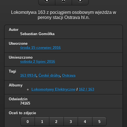
Lokomotywa 163 z pociągiem osobowym wjeżdża w
perony stacji Ostrava hl.n.
Autor
Sebastian Gomółka
Utworzone
środa 15 czerwiec 2016
Umieszczono
sobota 2 lipiec 2016
Tagi
163 093-8
,
České dráhy
,
Ostrava
Albumy
Lokomotywy Elektryczne
/
162 / 163
Odwiedzin
74165
Oceń to zdjęcie
0
1
2
3
4
5