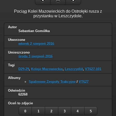
Pociąg Kolei Mazowieckich do Ostrołęki rusza z
przystanku w Leszczydole.
Autor
Sebastian Gomółka
Utworzone
wtorek 2 sierpień 2016
Umieszczono
środa 3 sierpień 2016
Tagi
D29-29
,
Koleje Mazowieckie
,
Leszczydół
,
VT627-101
Albumy
Spalinowe Zespoły Trakcyjne
/
VT627
Odwiedzin
62268
Oceń to zdjęcie
0
1
2
3
4
5