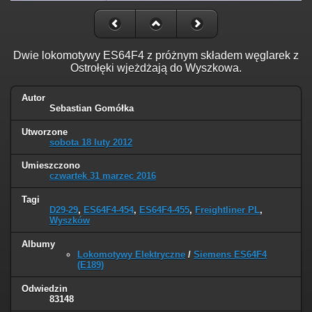
Dwie lokomotywy ES64F4 z próżnym składem węglarek z
Ostrołęki wjeżdżają do Wyszkowa.
Autor
Sebastian Gomółka
Utworzone
sobota 18 luty 2012
Umieszczono
czwartek 31 marzec 2016
Tagi
D29-29
,
ES64F4-454
,
ES64F4-455
,
Freightliner PL
,
Wyszków
Albumy
Lokomotywy Elektryczne
/
Siemens ES64F4
(E189)
Odwiedzin
83148