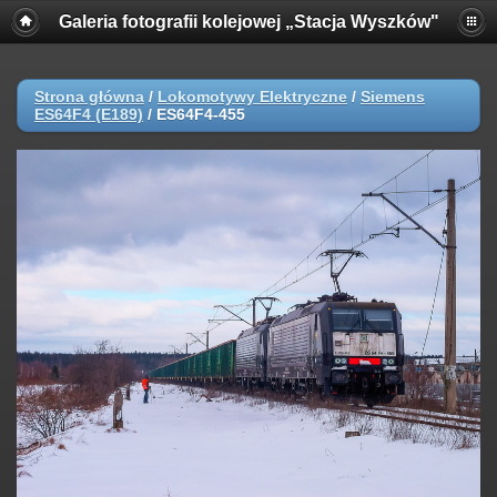
Galeria fotografii kolejowej „Stacja Wyszków"
Strona główna
/
Lokomotywy Elektryczne
/
Siemens
ES64F4 (E189)
/
ES64F4-455