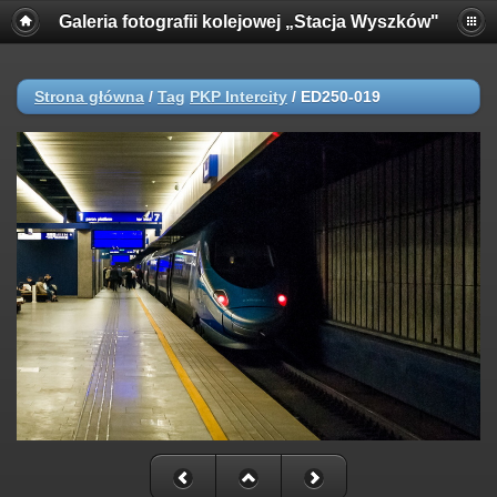
Galeria fotografii kolejowej „Stacja Wyszków"
Strona główna
/
Tag
PKP Intercity
/
ED250-019