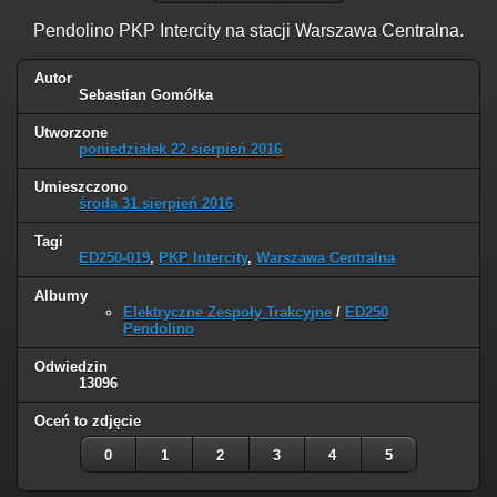
Pendolino PKP Intercity na stacji Warszawa Centralna.
Autor
Sebastian Gomółka
Utworzone
poniedziałek 22 sierpień 2016
Umieszczono
środa 31 sierpień 2016
Tagi
ED250-019
,
PKP Intercity
,
Warszawa Centralna
Albumy
Elektryczne Zespoły Trakcyjne
/
ED250
Pendolino
Odwiedzin
13096
Oceń to zdjęcie
0
1
2
3
4
5