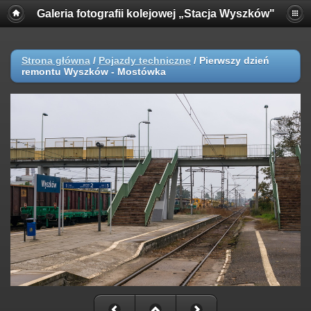
Galeria fotografii kolejowej „Stacja Wyszków"
Strona główna
/
Pojazdy techniczne
/
Pierwszy dzień
remontu Wyszków - Mostówka