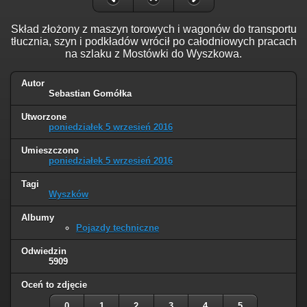
Skład złożony z maszyn torowych i wagonów do transportu
tłucznia, szyn i podkładów wrócił po całodniowych pracach
na szlaku z Mostówki do Wyszkowa.
Autor
Sebastian Gomółka
Utworzone
poniedziałek 5 wrzesień 2016
Umieszczono
poniedziałek 5 wrzesień 2016
Tagi
Wyszków
Albumy
Pojazdy techniczne
Odwiedzin
5909
Oceń to zdjęcie
0
1
2
3
4
5