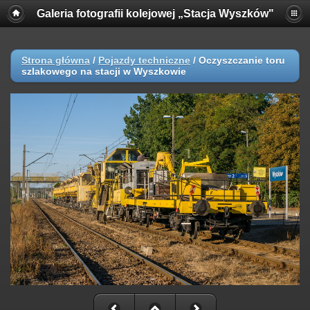
Galeria fotografii kolejowej „Stacja Wyszków"
Strona główna
/
Pojazdy techniczne
/
Oczyszczanie toru
szlakowego na stacji w Wyszkowie