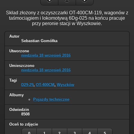
Skład złożony z oczyszczarki OT-400CM-119, wagonów z
taśmociągiem i lokomotywą 6Dg-025 na końcu pracuje
przy peronie stacji w Wyszkowie.
Autor
Sebastian Gomółka
Utworzone
niedziela 18 wrzesień 2016
Umieszczono
niedziela 18 wrzesień 2016
Tagi
D29-29
,
OT-400CM
,
Wyszków
Albumy
Pojazdy techniczne
Odwiedzin
8508
Oceń to zdjęcie
0
1
2
3
4
5