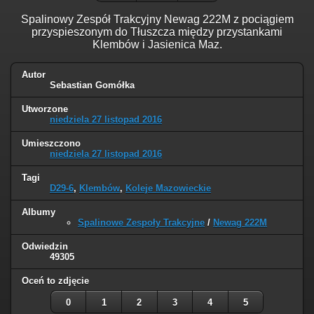
Spalinowy Zespół Trakcyjny Newag 222M z pociągiem
przyspieszonym do Tłuszcza między przystankami
Klembów i Jasienica Maz.
Autor
Sebastian Gomółka
Utworzone
niedziela 27 listopad 2016
Umieszczono
niedziela 27 listopad 2016
Tagi
D29-6
,
Klembów
,
Koleje Mazowieckie
Albumy
Spalinowe Zespoły Trakcyjne
/
Newag 222M
Odwiedzin
49305
Oceń to zdjęcie
0
1
2
3
4
5