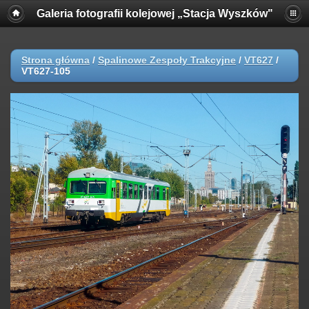
Galeria fotografii kolejowej „Stacja Wyszków"
Strona główna
/
Spalinowe Zespoły Trakcyjne
/
VT627
/
VT627-105