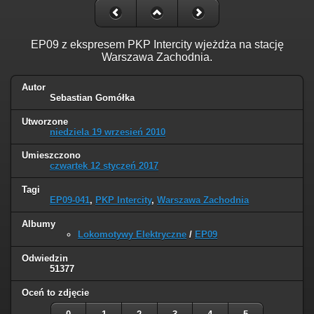
EP09 z ekspresem PKP Intercity wjeżdża na stację
Warszawa Zachodnia.
Autor
Sebastian Gomółka
Utworzone
niedziela 19 wrzesień 2010
Umieszczono
czwartek 12 styczeń 2017
Tagi
EP09-041
,
PKP Intercity
,
Warszawa Zachodnia
Albumy
Lokomotywy Elektryczne
/
EP09
Odwiedzin
51377
Oceń to zdjęcie