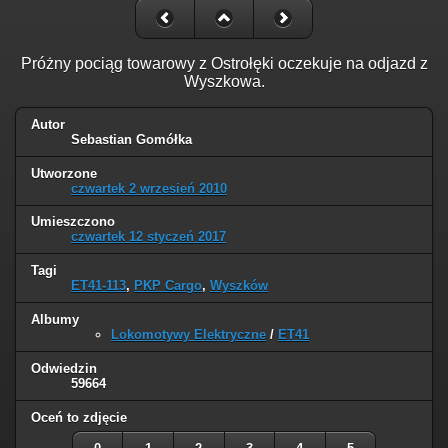
Próżny pociąg towarowy z Ostrołęki oczekuje na odjazd z
Wyszkowa.
Autor
Sebastian Gomółka
Utworzone
czwartek 2 wrzesień 2010
Umieszczono
czwartek 12 styczeń 2017
Tagi
ET41-113
,
PKP Cargo
,
Wyszków
Albumy
Lokomotywy Elektryczne
/
ET41
Odwiedzin
59664
Oceń to zdjęcie