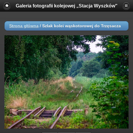
Galeria fotografii kolejowej „Stacja Wyszków"
Strona główna
/
Szlak kolei wąskotorowej do Trzęsacza