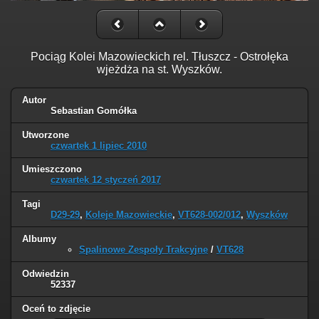
Pociąg Kolei Mazowieckich rel. Tłuszcz - Ostrołęka
wjeżdża na st. Wyszków.
Autor
Sebastian Gomółka
Utworzone
czwartek 1 lipiec 2010
Umieszczono
czwartek 12 styczeń 2017
Tagi
D29-29
,
Koleje Mazowieckie
,
VT628-002/012
,
Wyszków
Albumy
Spalinowe Zespoły Trakcyjne
/
VT628
Odwiedzin
52337
Oceń to zdjęcie