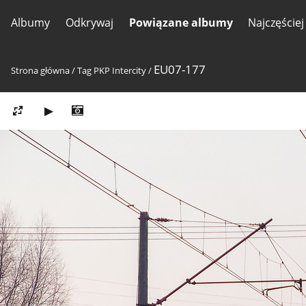
Albumy
Odkrywaj
Powiązane albumy
Najczęście
EU07-177
Strona główna
/
Tag
PKP Intercity
/