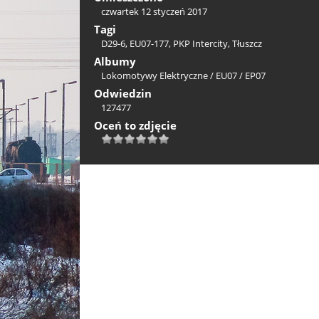
czwartek 12 styczeń 2017
Tagi
D29-6
,
EU07-177
,
PKP Intercity
,
Tłuszcz
Albumy
Lokomotywy Elektryczne
/
EU07 / EP07
Odwiedzin
127477
Oceń to zdjęcie