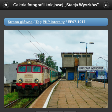
Galeria fotografii kolejowej „Stacja Wyszków"
Strona główna
/
Tag
PKP Intercity
/
EP07-1017