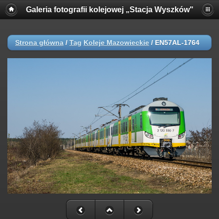
Galeria fotografii kolejowej „Stacja Wyszków"
Strona główna
/
Tag
Koleje Mazowieckie
/
EN57AL-1764