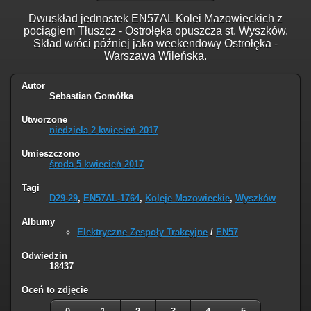
Dwuskład jednostek EN57AL Kolei Mazowieckich z
pociągiem Tłuszcz - Ostrołęka opuszcza st. Wyszków.
Skład wróci później jako weekendowy Ostrołęka -
Warszawa Wileńska.
Autor
Sebastian Gomółka
Utworzone
niedziela 2 kwiecień 2017
Umieszczono
środa 5 kwiecień 2017
Tagi
D29-29
,
EN57AL-1764
,
Koleje Mazowieckie
,
Wyszków
Albumy
Elektryczne Zespoły Trakcyjne
/
EN57
Odwiedzin
18437
Oceń to zdjęcie