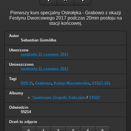
Pierwszy kurs specjalny Ostrołęka - Grabowo z okazji
Festynu Dworcowego 2017 podczas 20min postoju na
stacji końcowej.
Autor
Sebastian Gomółka
Utworzone
niedziela 11 czerwiec 2017
Umieszczono
niedziela 11 czerwiec 2017
Tagi
D29-35
,
Grabowo
,
Koleje Mazowieckie
,
VT627-101
Albumy
Spalinowe Zespoły Trakcyjne
/
VT627
Odwiedzin
55214
Oceń to zdjęcie
0
1
2
3
4
5