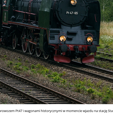
parowozem Pt47 i wagonami historycznymi w momencie wjazdu na stację Star