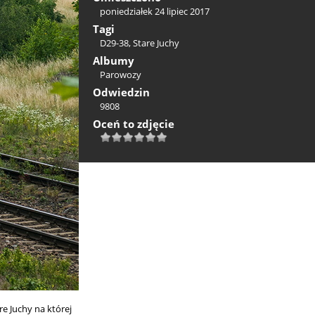
poniedziałek 24 lipiec 2017
Tagi
D29-38
,
Stare Juchy
Albumy
Parowozy
Odwiedzin
9808
Oceń to zdjęcie
e Juchy na której