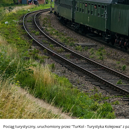
Pociąg turystyczny, uruchomiony przez "TurKol - Turystyka Kolejowa" z 