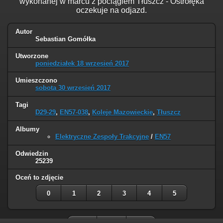
wykonanej w marcu z pociągiem Tłuszcz - Ostrołęka
oczekuje na odjazd.
Autor
Sebastian Gomółka
Utworzone
poniedziałek 18 wrzesień 2017
Umieszczono
sobota 30 wrzesień 2017
Tagi
D29-29
,
EN57-038
,
Koleje Mazowieckie
,
Tłuszcz
Albumy
Elektryczne Zespoły Trakcyjne
/
EN57
Odwiedzin
25239
Oceń to zdjęcie
0
1
2
3
4
5