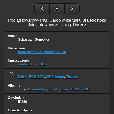
Pociąg towarowy PKP Cargo w kierunku Białegostoku
sfotografowany za stacją Tłuszcz.
Autor
Sebastian Gomółka
Utworzone
poniedziałek 27 grudzień 2010
Umieszczono
środa 18 maj 2016
Tagi
D29-6
,
ET22-1078
,
PKP Cargo
,
Tłuszcz
Albumy
Lokomotywy Elektryczne
/
ET22 / 201E
Odwiedzin
51556
Oceń to zdjęcie